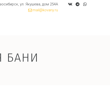
овосибирск
,
ул. Якушева, дом 254А
mail@kovany.ru
Я БАНИ